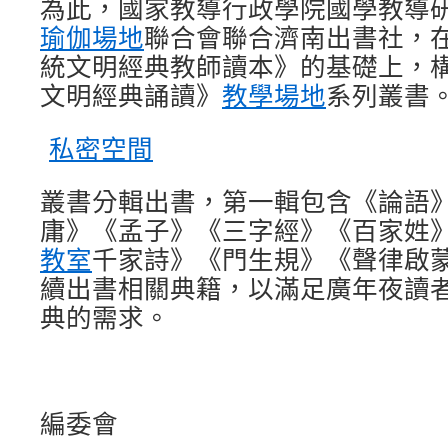
為此，國家教導行政學院國學教導
瑜伽場地
聯合會聯合濟南出書社，
統文明經典教師讀本》的基礎上，
文明經典誦讀》
教學場地
系列叢書
私密空間
叢書分輯出書，第一輯包含《論語
庸》《孟子》《三字經》《百家姓
教室
千家詩》《門生規》《聲律啟蒙
續出書相關典籍，以滿足廣年夜讀
典的需求。
編委會