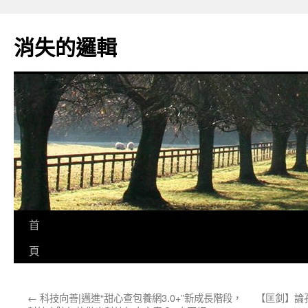
跳
至
消失的邏輯
主
要
內
容
首
頁
←
科技向善|邁進“甜心查包養網3.0+”新成長階段，
【匡釗】論