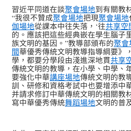
習近平同道在談
聚會場地
到有關教
“我很不贊成
聚會場地
把現
聚會場地
伽場地
從課本中往失落，‘往
共享空
的。應該把這些經典嵌在學生腦子
族文明的基因。”教導部頒布的
聚會
間
華優秀傳統文明教導指導綱要》
學，都要分學段由淺進深地貫
共享
傳統文明的教導，在小學、中學、
要強化中華
講座場地
傳統文明的教
訓、研修和資格考試中也要增添中
并請求修訂中華傳統文明的相關教
寫中華優秀傳統
舞蹈場地
文明的普