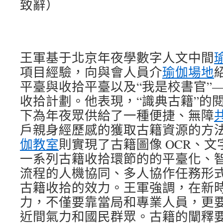
致辭）
王軍基于北京年夜學數字人文中間
項目經驗，向與會人員介
瑜伽場地
平臺與收拾平臺以及“我是校書官”
收拾計劃。他表現，“識典古籍”的
下為年夜眾供給了一種便捷、無障
戶親身經歷感的獲取古籍資源的方
伽教室
則實現了古籍圖像 OCR、
一系列古籍收拾環節的的平臺化、
流程的人機協同、多人協作任務形
古籍收拾的效力。王軍強調，在新
力，不僅要靠當局和專業人員，更
近間氣力和國民群眾。古籍的闡釋