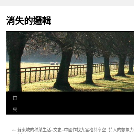
跳
至
消失的邏輯
主
要
內
容
首
頁
←
蘇東坡的種菜生活–文史–中國作找九宮格共享空
詩人的想象力