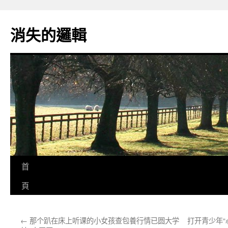
跳
至
消失的邏輯
主
要
內
容
首
頁
←
那个趴在床上听课的小女孩查包養行情已圆大学
打开青少年“