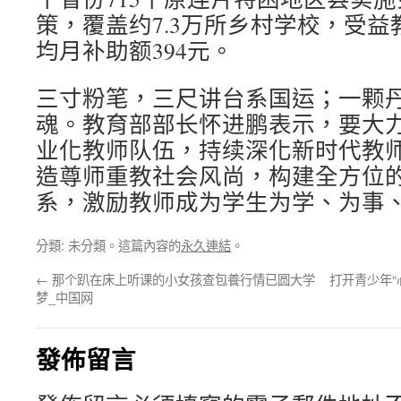
策，覆盖约7.3万所乡村学校，受益
均月补助额394元。
三寸粉笔，三尺讲台系国运；一颗
魂。教育部部长怀进鹏表示，要大
业化教师队伍，持续深化新时代教
造尊师重教社会风尚，构建全方位
系，激励教师成为学生为学、为事、
分類: 未分類。這篇內容的
永久連結
。
←
那个趴在床上听课的小女孩查包養行情已圆大学
打开青少年“
梦_中国网
發佈留言