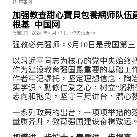
梦_中国网
加强教查甜心寶貝包養網师队伍建
根基_中国网
發佈日期:
2024 年 4 月 17 日
，
作者:
admin
强教必先强师。9月10日是我国第
以习近平同志为核心的党中央始终
作为建设教育强国最重要的基础工
作者牢记嘱托，坚定理想信念、陶
实学识、勤修仁爱之心，树立“躬耕
志向和抱负，坚守三尺讲台，潜心
一系列政策的出台，一项项举措的
量质齐升，教育强国建设奋楫致远