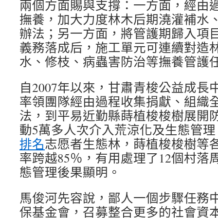
兩個方面賜與支撐：一方面，經由
撫養，加大力度林木后期澆灌補水
辦法；另一方面，將管護期歸入項
義務落成后，施工單元可連續對造
水、修枝、病蟲害防治等撫養管護
自2007年以來，甘肅青梭公益成長
率領團隊經由過程收集捐獻、組織
法，到平易近勤縣蒔植梭梭樹展開
動5萬多人次介入荒涼化及生態管理
排名
志愿者生態林，蒔植梭梭樹等
率跨越85％，有用處理了12個村落
態管理後果顯明。
馬俊河先容說，鄙人一個步驟任務
保基金會，召募整合更多的社會資