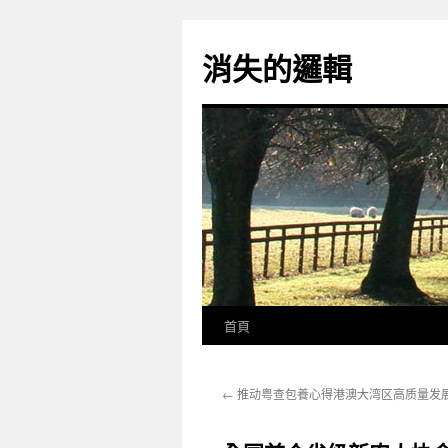
跳
至
消失的邏輯
主
要
內
容
首頁
←
推动粤查包養心得港澳大湾区高质量发