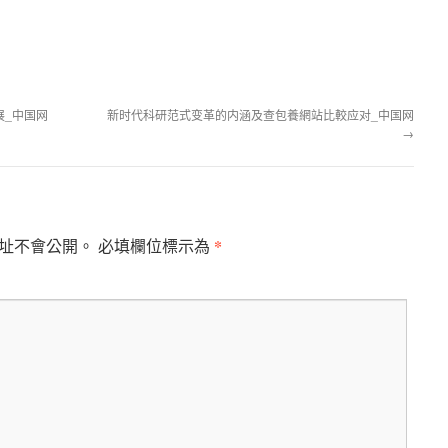
展_中国网
新时代科研范式变革的内涵及查包養網站比較应对_中国网
→
*
址不會公開。
必填欄位標示為