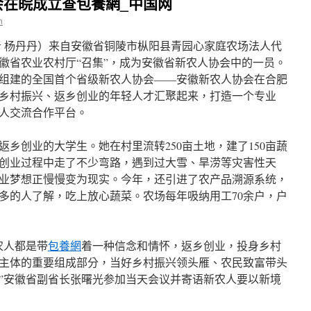
会在皖成立查包養網_中国网
n
者 杨丹丹）来自安徽省铜陵市枞阳县青园心家庭农场法人代
徽省农业农村厅“召集”，成为安徽省新农人协会中的一员。
组建的全国首个省级新农人协会——安徽新农人协会在合肥
乡村振兴、返乡创业的年轻人才汇聚起来，打造一个专业
人交流合作平台。
年返乡创业的大学生。她在村里流转250亩土地，建了150亩蔬
创业过程中走了不少弯路，遇到过大雪、旱涝等灾害性天
业梦想正慢慢变为现实。今年，还引进了农产品溯源系统，
多的人了解，吃上放心蔬菜。农场每年吸纳用工70余户，户
农人都是带
包養網
着一种信念和情怀，返乡创业，投身乡村
主体的重要组成部分，当好乡村振兴领头雁、农民致富带头
”安徽省副省长张曙光参加当天会议并寄语新农人要以新境