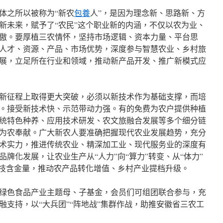
体之所以被称为“新农
包養
人”，是因为理念新、思路新、方
新未来，赋予了“农民”这个职业新的内涵，不仅以农为业、
傲。要厚植三农情怀，坚持市场逻辑、资本力量、平台思
人才、资源、产品、市场优势，深度参与智慧农业、乡村旅
展，立足所在行业和领域，推动新产品开发、推广新模式应
新征程上取得更大突破，必须以新技术作为基础支撑，而培
。接受新技术快、示范带动力强。有的免费为农户提供种植
统特色种养、应用技术研发、农文旅融合发展等多个细分链
为农奉献。广大新农人要准确把握现代农业发展趋势，充分
术实力，推进传统农业、精深加工业、现代服务业的深度有
牌化发展，让农业生产从“人力”向“算力”转变、从“体力”
科技含金量，推动农产品转化增值、乡村产业提档升级。
绿色食品产业主题母、子基金，会员们可组团联合参与，充
融支持，以“大兵团”“阵地战”集群作战，助推安徽省三农工