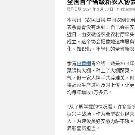
全国首个省级新农人协
發佈日期:
2024 年 3 月 30 日
，
作者:
admi
本报讯（农民日报·中国农网记
表余青青没有想到：自己会被安
近日，由安徽省农业农村厅牵头
成立。这个协会把像她这样服务
化、知识化、年轻化的全省新农
余青
包養網
青介绍，她是2014
菜钢构大棚，种上了大棚蔬菜。
气，但一家人携手共渡难关，创
将蔬菜生产过程及时上传，让更
均每年增收1万多元。
“从了解掌握的情况看，许多新
振兴主战场。作为新型农业经营
人，为建设美好安徽力耕不辍。
界彰显新担当。