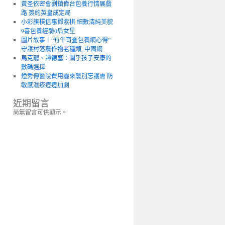
黃圣依密會劉鎮偉台包養行情展戲
路 簽約英皇成定局
小彩旗樸信惠鄧紫棋 細數清純美貌
9喜包養經驗0后女星
圖片故事｜“有牛哥查包養網心得”
守護村落農作物老種類_中國網
馬克龍、譚德塞：關乎孩子安康的
數碼選擇
煙秀傳醫院費用霾來襲別忘護膚 防
敏感濕疹痘痘加劇
近期留言
尚無留言可供顯示。