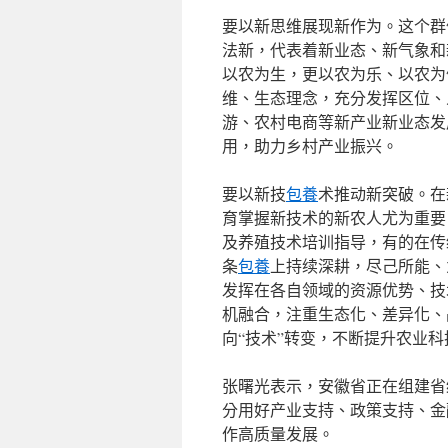
要以新思维展现新作为。这个群
法新，代表着新业态、新气象和
以农为生，更以农为乐、以农为
维、生态理念，充分发挥区位、
游、农村电商等新产业新业态发
用，助力乡村产业振兴。
要以新技
包養
术推动新突破。在
育掌握新技术的新农人尤为重要
及养殖技术培训指导，有的在传
条
包養
上持续深耕，尽己所能、
发挥在各自领域的资源优势、技
机融合，注重生态化、差异化、品
向“技术”转变，不断提升农业
张曙光表示，安徽省正在组建省
分用好产业支持、政策支持、金
作高质量发展。