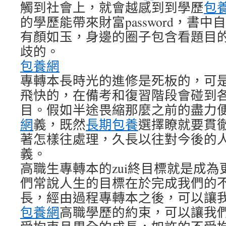
觸到社會上，就會越感到到學歷
包
的學歷能帶來財富password，書
有顏如玉，身邊的圈子包含看題目
歧的。
包養網
專轉本長時光的進修是死板的，可
飛快的，在備考和復習階段會碰到
目。假如半途畏縮那麼之前的盡力
網
義，既然
長期包養
選擇瞭就要貫
著怎樣往處理，久長以往對今後的
義。
高職生專轉本的zui終目標就是成
們常說人生的目標在於完成我們的
長，經由過程專轉本之後，可以讓
包養網
高職學歷的約束，可以讓我