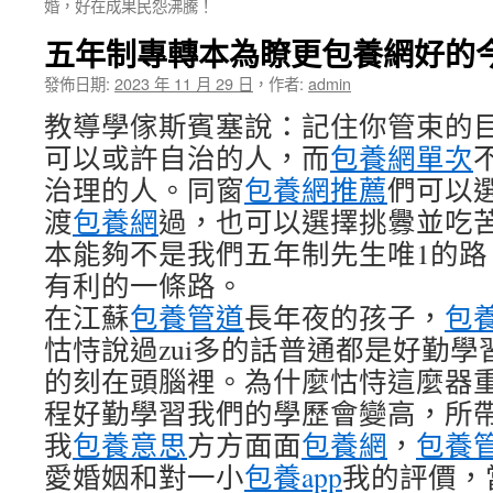
婚，好在成果民怨沸騰！
五年制專轉本為瞭更包養網好的
發佈日期:
2023 年 11 月 29 日
，
作者:
admin
教導學傢斯賓塞說：記住你管束的
可以或許自治的人，而
包養網單次
治理的人。同窗
包養網推薦
們可以
渡
包養網
過，也可以選擇挑釁並吃
本能夠不是我們五年制先生唯1的路
有利的一條路。
在江蘇
包養管道
長年夜的孩子，
包
怙恃說過zui多的話普通都是好勤
的刻在頭腦裡。為什麼怙恃這麼器
程好勤學習我們的學歷會變高，所
我
包養意思
方方面面
包養網
，
包養
愛婚姻和對一小
包養app
我的評價，