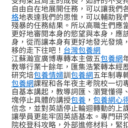
受拘束且周全的成長，如許的不受
自由自在地展開任務，可以讓我們
格
地表達我們的思惟，可以輔助我
殘暴的任務結果。所以高職生們應
更好地審閱本身的慾望與本身，應
身，從而讓本身有更好地發光發燒
移的走下往吧！
台灣包養網
江蘇瀚宣廣博專轉本主做五
包養網
教導行業十餘年，匯集浩繁轉本經
研究培
包養情婦
訓
包養網
五年制專
包養網
課程和各年夜主考院校一切
自基本講起，教導詞匯、瀏覽懂得
塊停止具體的講授
包養
，
包養網心
信念，並對英語停止輪迴轉動的上
讓學員更能牢固英語基本。專門研
院校登科攻略，外部進修材料，緊