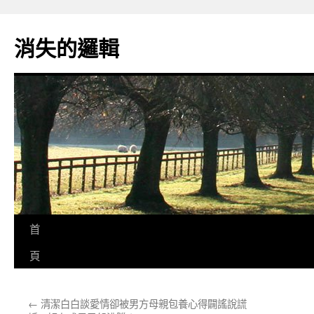
跳
至
消失的邏輯
主
要
內
容
首
頁
←
清潔白白談愛情卻被男方母親包養心得闢謠說謊