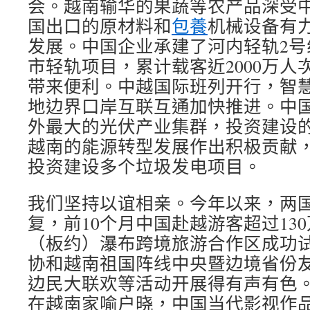
会。越南输华的果蔬等农产品深受
国出口的原材料和
包養
机械设备有
发展。中国企业承建了河内轻轨2号
市轻轨项目，累计载客近2000万人
带来便利。中越国际班列开行，智
地边界口岸互联互通加快推进。中
外最大的光伏产业集群，投资建设
越南的能源转型发展作出积极贡献
投资建设多个垃圾发电项目。
我们坚持以谊相亲。今年以来，两
复，前10个月中国赴越游客超过13
（板约）瀑布跨境旅游合作区成功
协和越南祖国阵线中央暨边境省份
边民大联欢等活动开展得有声有色
在越南家喻户晓，中国当代影视作