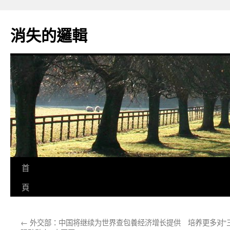
跳
至
消失的邏輯
主
要
內
容
首
頁
←
外交部：中国将继续为世界查包養经济增长提供
培养更多对“