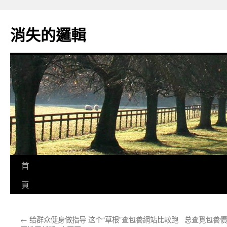
跳
至
消失的邏輯
主
要
內
容
首
頁
←
给群众健身做指导 这个“草根”查包養網站比較跑
总查覓包養價