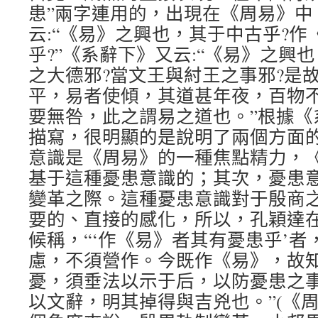
患”兩字連用的，出現在《周易》中
云:“《易》之興也，其于中古乎?
乎?”《系辭下》又云:“《易》之興
之大德邪?當文王與紂王之事邪?是
平，易者使傾，其道甚年夜，百物
要無咎，此之謂易之道也。”根據《
描寫，很明顯的是說明了兩個方面
意識是《周易》的一種焦點精力，
基于這種憂患意識的；其次，憂患
變革之際。這種憂患意識對于殷商
要的、直接的感化，所以，孔穎達
候稱，“‘作《易》者其有憂患乎’
慮，不須營作。今既作《易》，故
憂，須垂法以示于后，以防憂患之
以文辭，明其掉得與吉兇也。”(《