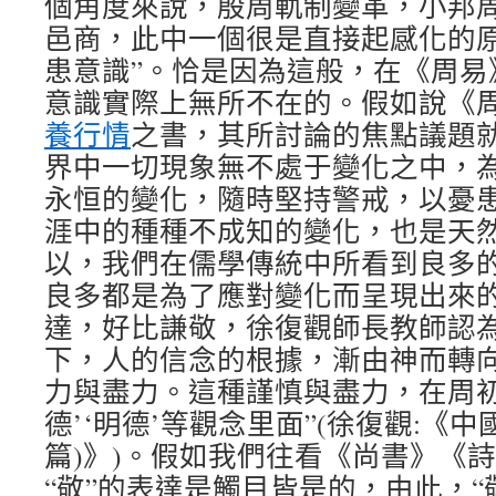
個角度來說，殷周軌制變革，小邦
邑商，此中一個很是直接起感化的
患意識”。恰是因為這般，在《周易
意識實際上無所不在的。假如說《
養行情
之書，其所討論的焦點議題就
界中一切現象無不處于變化之中，
永恒的變化，隨時堅持警戒，以憂
涯中的種種不成知的變化，也是天
以，我們在儒學傳統中所看到良多
良多都是為了應對變化而呈現出來
達，好比謙敬，徐復觀師長教師認為
下，人的信念的根據，漸由神而轉
力與盡力。這種謹慎與盡力，在周初是
德’‘明德’等觀念里面”(徐復觀:《
篇)》)。假如我們往看《尚書》《
“敬”的表達是觸目皆是的，由此，“