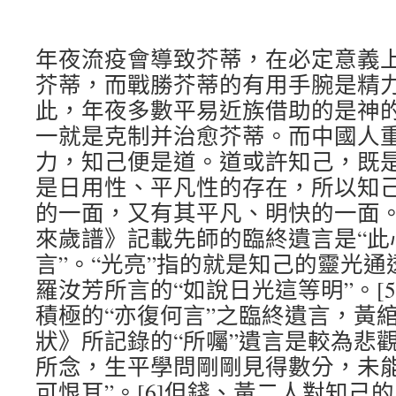
年夜流疫會導致芥蒂，在必定意義
芥蒂，而戰勝芥蒂的有用手腕是精
此，年夜多數平易近族借助的是神
一就是克制并治愈芥蒂。而中國人
力，知己便是道。道或許知己，既
是日用性、平凡性的存在，所以知
的一面，又有其平凡、明快的一面
來歲譜》記載先師的臨終遺言是“此
言”。“光亮”指的就是知己的靈光
羅汝芳所言的“如說日光這等明”。[
積極的“亦復何言”之臨終遺言，黃
狀》所記錄的“所囑”遺言是較為悲
所念，生平學問剛剛見得數分，未
可恨耳”。[6]但錢、黃二人對知己