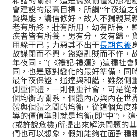
和諧的關系，這是儒家價值幻想地
會建設的最高目標，所謂“年夜道之
賢與能，講信修好。故人不獨親其
老有所終，壯有所用，幼有所長，
疾者皆有所養，男有分，女有歸。
用躲于己；力惡其不出于
長期包養
故謀閉而不興，盜竊亂賊而不作，
年夜同。”(《禮記·禮運》)這種社
同，也是應對變化的最好準備，同
最年夜保證。通達與和諧，雖然側
側重個體，一則側重社會，可是從
個均衡的關系，個體內心與內在世
體與個體之間的均衡，從這個角度
導的價值準則就是均衡(即“中”)，
(或許說危機)所提出來解決問題的
們也可以想象，假如能夠在面對種種