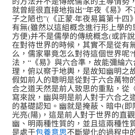
的方法并不是傳統儒家的主導情勢
就曾經很直接地指出“年夜《易》不
子之陋也”(《正蒙·年夜易篇第十四
有無(雖然以這組概念進行形上學的
方便)并不是儒學的傳統概念(或許
在對待世界的時候，其實不是從有
么，儒家畢竟怎么對待這個世界呢?
法，“《易》與六合準，故能彌綸六
理，俯以察于地輿，是故知幽明之故
假如前人的聰明是從對于六合萬物
合之道天然是前人致思的重點，從
寫來說，幽與明是前人對于六合之道
的基礎認知。幽就是掩蔽、暗中(即
光亮(陽)，這是前人對于世界的直
幽、明兩種性質的，並且這兩種性
是處于
包養意思
不斷變化的過程中