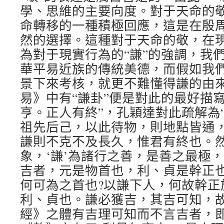
學、思維的主要向度。對于天命的
命轉移的一種積極回應，這是在殷
然的選擇。這種對于天命的敬，在
為對于現實行為的“謙”的強調，我
華平易近族的傳統美德，而假如我
景下來考核，就更不難懂得謙的由
易》中有“謙卦”便是對此的最好描寫
亨。正人有終”，孔穎達對此疏解為
祖先后己，以此待物，則地點皆通
謙則不克不及長久，惟君有終也。
象，‘謙’為諸行之善，是善之最極
吉者，元是物首也，利、貞是幹正
何可為之首也?以謙下人，何故幹正
利、貞也。謙必獲吉，其吉可知，
經》之體有吉理可知而不言吉者，