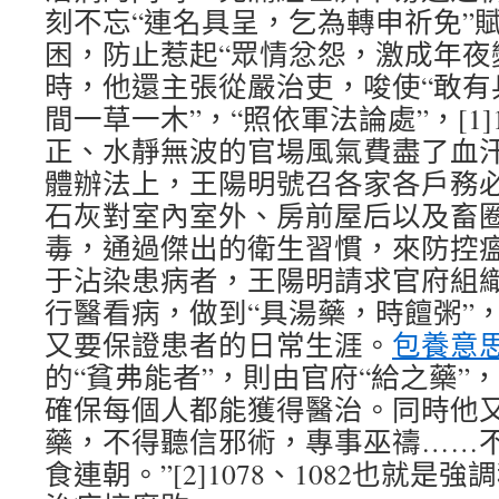
刻不忘“連名具呈，乞為轉申祈免”
困，防止惹起“眾情忿怨，激成年夜
時，他還主張從嚴治吏，唆使“敢有
間一草一木”，“照依軍法論處”，[1]
正、水靜無波的官場風氣費盡了血
體辦法上，王陽明號召各家各戶務必
石灰對室內室外、房前屋后以及畜
毒，通過傑出的衛生習慣，來防控
于沾染患病者，王陽明請求官府組
行醫看病，做到“具湯藥，時饘粥”
又要保證患者的日常生涯。
包養意
的“貧弗能者”，則由官府“給之藥”
確保每個人都能獲得醫治。同時他又
藥，不得聽信邪術，專事巫禱……
食連朝。”[2]1078、1082也就