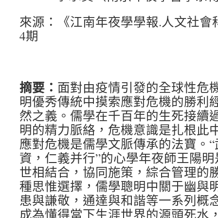
來源：《江南年夜學學報.人文社會科
4期
摘要：
面對由疫情引發的全球性危
明優秀傳統中摸索應對危機的勝利
然之義。儒學在千百年的生死接續
明的精力脈絡，危機意識是扎根此
應對危機是儒學文脈傳承的法寶。“
資，仁義并行”的心學年夜師王陽明
世相結合，協同施策，綜合管理的
種思惟選擇，儒學聰明中關于幽與
患與謙敬，通達與和諧等一系列概
成為懂得當下生涯世界的源頭死水