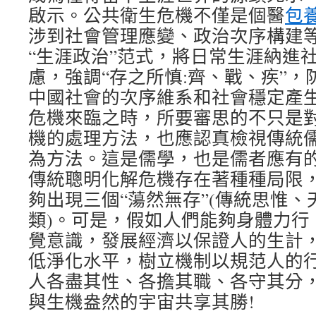
啟示。公共衛生危機不僅是個醫
包
涉到社會管理應變、政治次序構建
“生涯政治”范式，將日常生涯納進
慮，強調“存之所慎:齊、戰、疾”
中國社會的次序維系和社會穩定產
危機來臨之時，所要審思的不只是
機的處理方法，也應認真檢視傳統
為方法。這是儒學，也是儒者應有
傳統聰明化解危機存在著種種局限
夠出現三個“蕩然無存”(傳統思惟
類)。可是，假如人們能夠身體力行
覺意識，發展經濟以保證人的生計
低淨化水平，樹立機制以規范人的
人各盡其性、各擔其職、各守其分
與生機盎然的宇宙共享其勝!