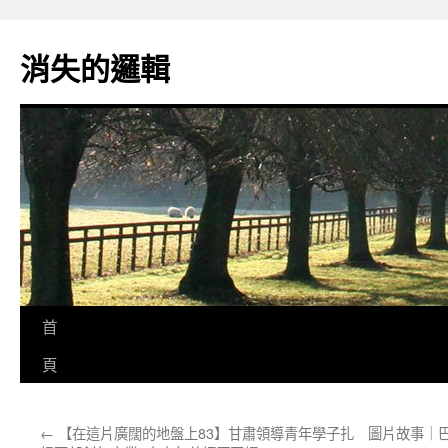
跳
至
消失的邏輯
主
要
內
容
首
頁
←
【在這片廣闊的地盤上83】甘肅領導青年學子扎
圖片故事｜巴