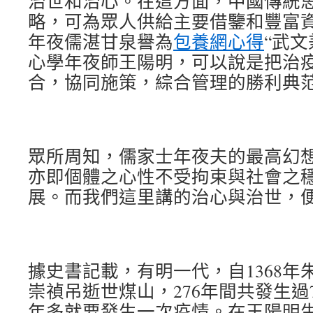
治世和治心。在這方面，中國傳統
略，可為眾人供給主要借鑒和豐富
年夜儒湛甘泉譽為
包養網心得
“武
心學年夜師王陽明，可以說是把治
合，協同施策，綜合管理的勝利典
眾所周知，儒家士年夜夫的最高幻
亦即個體之心性不受拘束與社會之
展。而我們這里講的治心與治世，
據史書記載，有明一代，自1368年朱
崇禎吊逝世煤山，276年間共發生過
年多就要發生一次疫情。在王陽明