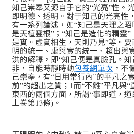
知己崇奉又源自于它的“光亮”性。
即明德、透明。對于知己的光亮性
有一系列論述，如“知己是天理之昭
是天植靈根”；“知己是造化的精靈”
是實。虛實相生，天則乃見”等。要
明的統一、虛與實的統一、超出與
洪的解釋，即“知己便是真臉孔。知
非，自能時靜時動
包養網單次
，不偏
己崇奉，有“日用常行內”的平凡之
前”的超出之質；1而“不離”平凡與
東西的兩個方面，所謂“事即道，道
上卷第13條)。