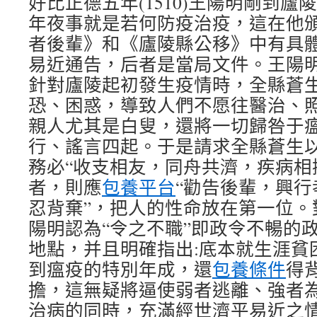
好比正德五年(1510)王陽明剛到
年夜事就是若何防疫治疫，這在他
者後輩》和《廬陵縣公移》中有具
易近通告，后者是當局文件。王陽
針對廬陵起初發生疫情時，全縣蒼
恐、困惑，導致人們不愿往醫治、
親人尤其是白叟，還將一切歸咎于
行、謠言四起。于是請求全縣蒼生
務必“收支相友，同舟共濟，疾病相
者，則應
包養平台
“勸告後輩，興
忍背棄”，把人的性命放在第一位。
陽明認為“令之不職”即政令不暢的
地點，并且明確指出:底本就生涯貧
到瘟疫的特別年成，還
包養條件
得
擔，這無疑將逼使弱者逃離、強者
治病的同時，充滿經世濟平易近之