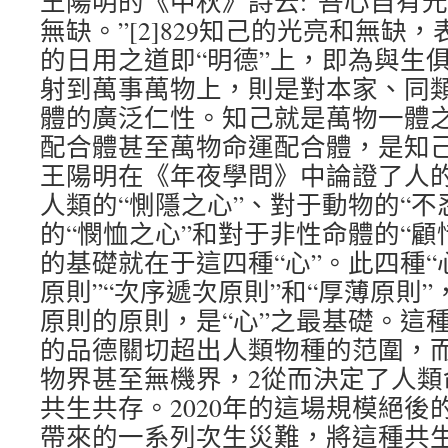
王陽明的《中秋》詩云:“吾心自有
無缺。”[2]829知己的光亮和無缺
的日用之道即“明德”上，即為與生
射到萬事萬物上，則是對本家、同
體的廣泛仁性。知己就是萬物一體
配合體甚至萬物命運配合體，是知
王陽明在《年夜學問》中論證了人的
人類的“惻隱之心”、對于動物的“不
的“憫恤之心”和對于非性命體的“顧
的基礎就在于這四種“心”。此四種“
原則”“次序遞次原則”和“厚薄原則”
原則的原則，是“心”之最基礎。這種
的品德關切超出人類物種的范圍，
物界甚至無機界，2從而決定了人類
共生共存。2020年的這場規模絕後
帶來的一系列次生災難，將這種共