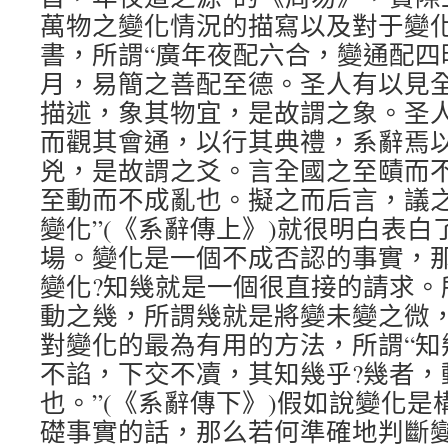
萬物之變化情況的描寫以及對于變
書，所謂“廣年夜配六合，變通配四
月，易簡之善配至德。圣人有以見
描述，象其物宜，是故謂之象。圣
而觀其會通，以行其典禮，系辭焉
兇，是故謂之爻。言全國之至賾而
至動而不成亂也。擬之而后言，議
變化”(《系辭傳上》)就很明白表
場。變化是一個不成否認的事實，
變化?知幾就是一個很直接的請求。
動之幾，所謂幾就是將變未變之微
對變化的最為有用的方法，所謂“知
不諂，下交不凟，其知幾乎?幾者，
也。”(《系辭傳下》)假如說變化
礎事實的話，那么若何準確地判斷