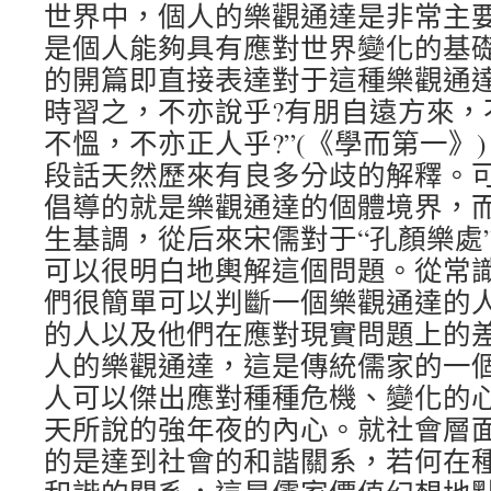
世界中，個人的樂觀通達是非常主
是個人能夠具有應對世界變化的基
的開篇即直接表達對于這種樂觀通達
時習之，不亦說乎?有朋自遠方來，
不慍，不亦正人乎?”(《學而第一》
段話天然歷來有良多分歧的解釋。
倡導的就是樂觀通達的個體境界，
生基調，從后來宋儒對于“孔顏樂處
可以很明白地輿解這個問題。從常
們很簡單可以判斷一個樂觀通達的
的人以及他們在應對現實問題上的
人的樂觀通達，這是傳統儒家的一
人可以傑出應對種種危機、變化的
天所說的強年夜的內心。就社會層
的是達到社會的和諧關系，若何在