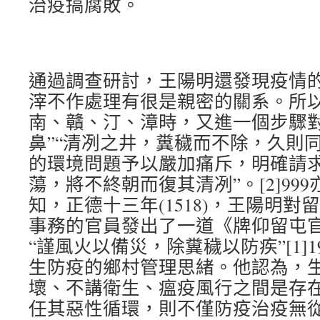
治疫搞腐敗。
通過調查研討，王陽明還發現疫情
滓不作處理有很是親密的關系。所
南、贛、汀、漳時，又進一個步驟對
鼻”“清冽之井，糞穢而不除，久則
的環境問題予以嚴加痛斥，明確請求
蕩，將不終朝而復其清冽”。[2]99
知，正德十三年(1518)，王陽明
事務的官員發出了一道《牌仰留屯
“謹風火以備災，除糞穢以防疾”[1]
生防疫的鄉村管理思緒。他認為，
壞、不講衛生、瘟疫風行之間是存
任其惡性循環，則不僅防疫治疫無