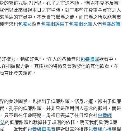
身的緊箍咒呢？所以，孔子之宦途不順、“有君不克不及事”
我們以此來檢視本日之官場時，對于那些花費重金買官之人
來落馬的官員中，不乏賣官鬻爵之徒，而官爵之所以能有市
種需求也
包養sd
源自
包養網評價
于
包養網比較
人們
包養故事
愛好權力，猶如好色”，“在人的各種無限
包養情婦
欲看中，
人在把握權力后，其膨脹的特徵又會激發他的其他欲看，在
簡直比登天還難。
界的美妙圖景，也提出了低廉甜頭、修身之道，卻由于低廉
實，孔子的低廉甜頭，并非只是運用個人意念的抑制，而是
，只不過在年齡時期，周禮已喪掉了往日整合社
包養網
違法
的低廉甜頭也就掉往了規則的依托。明天我們欲使低廉
成——當我們
包養網車馬費
把對財富的追逐
包養網心得
與權