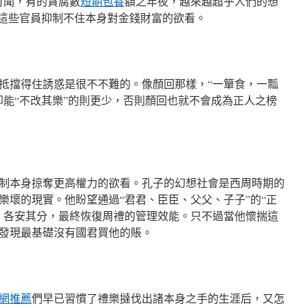
可聞，有的貪腐數
短期包養
額之年夜，越來越超乎人們的想
這些官員抑制不住本身對金錢財富的欲看。
抵擋得住誘惑是很不不難的。像顏回那樣，“一簞食，一瓢
卻能“不改其樂”的則更少，否則顏回也就不會成為正人之榜
制本身掠奪更高權力的欲看。孔子的幻想社會是西周時期的
樂壞的現實。他盼望通過“君君、臣臣、父父、子子”的“正
，各安其分，最終恢復周禮的管理效能。只不過當他懷揣這
發現最基礎沒有國君買他的賬。
網推薦
們早已習慣了禮樂撻伐出諸本身之手的生涯后，又怎