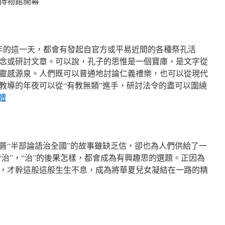
博物館開幕
每年的這一天，都會有發起自官方或平易近間的各種祭孔活
念或研討文章。可以說，孔子的思惟是一個寶庫，是文字從
靈感源泉。人們既可以普通地討論仁義禮樂，也可以從現代
教導的年夜可以從“有教無類”進手，研討法令的盡可以圍繞
體
普“半部論語治全國”的故事雖缺乏信，卻也為人們供給了一
“治”，“治”的後果怎樣，都會成為有興趣思的選題。正因為
，才幹這般這般生生不息，成為將華夏兒女凝結在一路的精