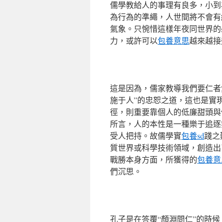
儒學教給人的事理有良多，小到
為行為的準繩，人世間將不會有
氣象。只惋惜這樣年夜同世界的
力，或許可以
包養意思
越來越接
這是因為，儒家教導我們要仁者
施于人”的忠恕之道，這也是實
徑，則重要靠個人的低廉甜頭與
所言，人的本性是一種樂于追逐
受人把持。故儒學實
包養sd
踐之
質世界或科學技術領域，創造出
戰勝本身方面，所獲得的
包養意
們沉思。
孔子是在答覆“顏淵問仁”的時