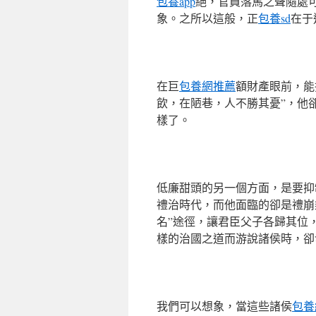
包養app
絕，官員落馬之聲隨處
象。之所以這般，正
包養sd
在于
在巨
包養網推薦
額財產眼前，能
飲，在陋巷，人不勝其憂”，他
樣了。
低廉甜頭的另一個方面，是要抑
禮治時代，而他面臨的卻是禮崩
名”途徑，讓君臣父子各歸其位
樣的治國之道而游說諸侯時，卻
我們可以想象，當這些諸侯
包養