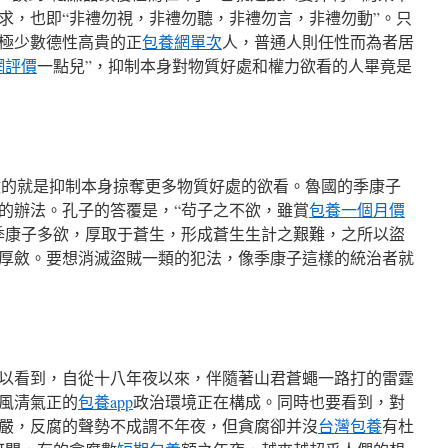
求，也即“非禮勿視，非禮勿聽，非禮勿言，非禮勿動”。只
極少數德性高貴的正
包養網單次
人，普通人則任性而為者居
網評價
一點兒”，抑制本身對物質好處和權力欲看的人畢竟是
做的就是抑制本身掠奪更多物質好處的欲看。魯國的季康子
的辦法。孔子的答覆是，“茍子之不欲，雖賞
包養一個月價
季康子多欲，厚取于蒼生，形成蒼生生計之艱難，之所以盜
厚斂。要想消滅盜賊一類的犯法，像季康子這樣的統治者就
以看到，自從十八年夜以來，伴隨著山君蒼蠅一路打的雷霆
風清氣正的
包養app
政治環境正在構成。同時也要看到，對
嚴，反腐的聲勢不成謂不年夜，但貪腐卻并沒
台灣包養
有杜