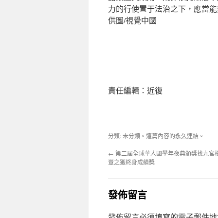
力的行使置于法治之下，應當能
供圖/視覺中國
責任編輯：近復
分類: 未分類。這篇內容的
永久連結
。
←
第二屆全球華人國學年夜典頒獎找九宮格
豈之獲終身成績獎
發佈留言
發佈留言必須填寫的電子郵件地