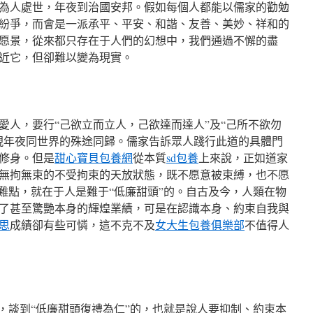
為人處世，年夜到治國安邦。假如每個人都能以儒家的勸勉
紛爭，而會是一派承平、平安、和諧、友善、美妙、祥和的
愿景，從來都只存在于人們的幻想中，我們通過不懈的盡
近它，但卻難以變為現實。
愛人，要行“己欲立而立人，己欲達而達人”及“己所不欲勿
現年夜同世界的殊途同歸。儒家告訴眾人踐行此道的具體門
修身。但是
甜心寶貝包養網
從本質
sd包養
上來說，正如道家
無拘無束的不受拘束的天放狀態，既不愿意被束縛，也不愿
難點，就在于人是難于“低廉甜頭”的。自古及今，人類在物
了甚至驚艷本身的輝煌業績，可是在認識本身、約束自我與
思
成績卻有些可憐，這不克不及
女大生包養俱樂部
不值得人
候，談到“低廉甜頭復禮為仁”的，也就是說人要抑制、約束本