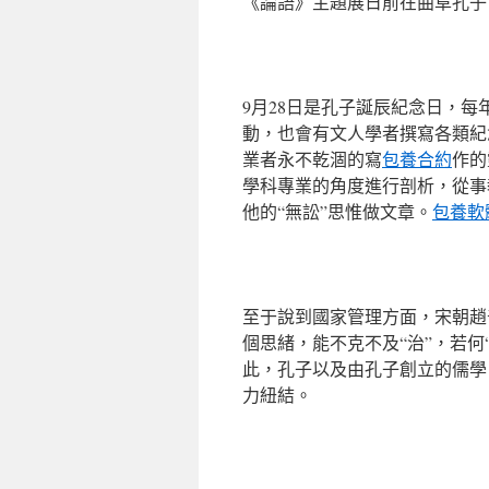
《論語》主題展日前在曲阜孔子
9月28日是孔子誕辰紀念日，
動，也會有文人學者撰寫各類紀
業者永不乾涸的寫
包養合約
作的
學科專業的角度進行剖析，從事
他的“無訟”思惟做文章。
包養軟
至于說到國家管理方面，宋朝趙
個思緒，能不克不及“治”，若何
此，孔子以及由孔子創立的儒學
力紐結。