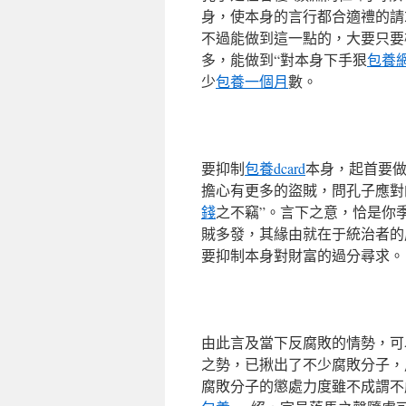
身，使本身的言行都合適禮的請
不過能做到這一點的，大要只要
多，能做到“對本身下手狠
包養
少
包養一個月
數。
要抑制
包養dcard
本身，起首要
擔心有更多的盜賊，問孔子應對
錢
之不竊”。言下之意，恰是你
賊多發，其緣由就在于統治者的
要抑制本身對財富的過分尋求。
由此言及當下反腐敗的情勢，可
之勢，已揪出了不少腐敗分子，
腐敗分子的懲處力度雖不成謂不