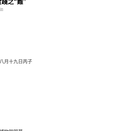
踐之“難”
in
八月十九日丙子