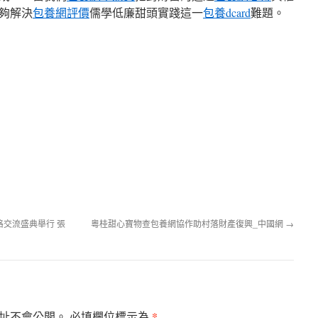
夠解決
包養網評價
儒學低廉甜頭實踐這一
包養dcard
難題。
交流盛典舉行 張
粵桂甜心寶物查包養網協作助村落財產復興_中國網
→
*
址不會公開。
必填欄位標示為