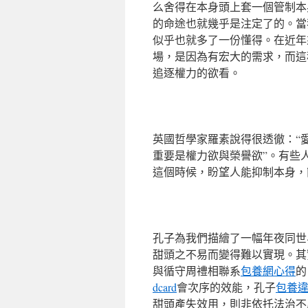
么舍得在本身頭上套一個管制本
的命途也就幾乎是注定了的。當
似乎也就多了一份懂得。在近年
場，是因為有宏大的需求，而這
追逐權力的欲看。
英國哲學家羅素說得很透徹：“
重要是權力欲與榮譽欲”。有些
這個時候，盼望人能抑制本身，
孔子為我們描繪了一幅年夜同世
甜頭之不易而變得難以實現。其
與循守周禮相聯系
包養網心得
的
dcard
會次序的效能，孔子
包養
甜頭產失效用，則非依托法治不