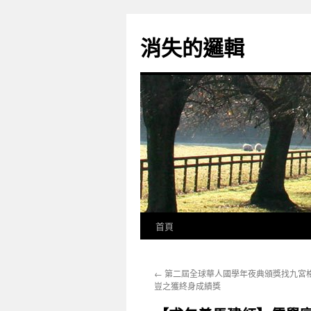
跳
至
消失的邏輯
主
要
內
容
首頁
←
第二屆全球華人國學年夜典頒獎找九宮格
豈之獲終身成績獎