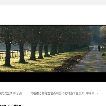
交流盛典舉行 張
粵桂甜心寶物查包養網協作助村落財產復興_中國網
→