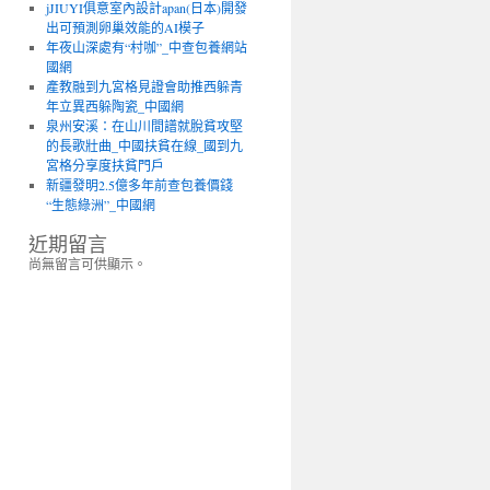
jJIUYI俱意室內設計apan(日本)開發
出可預測卵巢效能的AI模子
年夜山深處有“村咖”_中查包養網站
國網
產教融到九宮格見證會助推西躲青
年立異西躲陶瓷_中國網
泉州安溪：在山川間譜就脫貧攻堅
的長歌壯曲_中國扶貧在線_國到九
宮格分享度扶貧門戶
新疆發明2.5億多年前查包養價錢
“生態綠洲”_中國網
近期留言
尚無留言可供顯示。