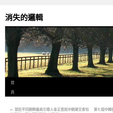
跳
至
消失的邏輯
主
要
內
容
首
頁
←
習近平同朝鮮最高引導人金正恩就中朝建交查包
第七屆中韓