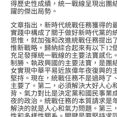
得歷史性成績，統一戰線呈現出團
躍的傑出局勢。
文章指出，新時代統戰任務獲得的
實踐中構成了關于做好新時代黨的
思惟，就加強和改進統戰任務提出
惟新戰略。歸納綜合起來有以下12
充足發揮統一戰線的主要法寶感化
制勝、執政興國的主要法寶，是團
女實現中華平易近族偉年夜復興的
堅持。現在，統戰任務不是過時了
主要了。第二，必須解決大好人心
背、氣力對比是決定黨和國民事業
夜的政治。統戰任務的本質請求是
解決的就是人心和氣力問題。第三
性和多樣性關系。關鍵是要堅持求同