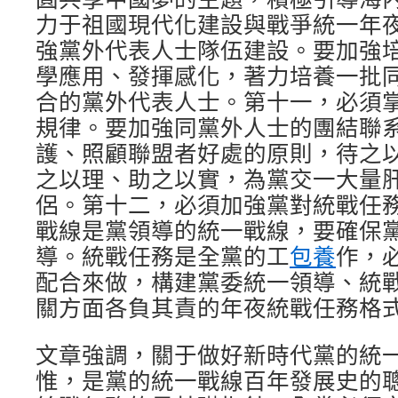
力于祖國現代化建設與戰爭統一年
強黨外代表人士隊伍建設。要加強
學應用、發揮感化，著力培養一批
合的黨外代表人士。第十一，必須
規律。要加強同黨外人士的團結聯
護、照顧聯盟者好處的原則，待之
之以理、助之以實，為黨交一大量
侶。第十二，必須加強黨對統戰任
戰線是黨領導的統一戰線，要確保
導。統戰任務是全黨的工
包養
作，
配合來做，構建黨委統一領導、統
關方面各負其責的年夜統戰任務格
文章強調，關于做好新時代黨的統
惟，是黨的統一戰線百年發展史的