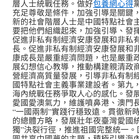
層人士統戰任務。做好
包養網心得
充足尊敬是條件，加強引導是關鍵
新的社會階層人士是中國特點社會
要把他們組織起來，加強引導、發
促進非私有制經濟安康發展和非私
長。促進非私有制經濟安康發展和
康成長是嚴重經濟問題，也是嚴重
展幻想信心教導，推動構建親清政
營經濟高質量發展，引導非私有制
國特點社會主義事業建設者。第九
海內統戰任務爭取人心的感化。發
愛國愛澳氣力，維護噴鼻港、澳門
“一國兩制”實踐行穩致遠。貫徹新
的總體方略，發展壯年夜臺灣愛國統
獨”決裂行徑，推進祖國完整統一。
圓共享中國夢的主題，積極引導海