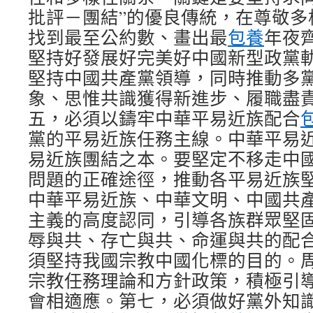
批評－團結”的優良傳統，在尊敬多
找到最至公約數、畫出最
包養
年夜
堅持好發展好完美好中國新型政黨
堅持中國共產黨領導，同時推動多
象、思惟共識獲得新進步、履職盡
五，必須以鑄牢中華平易近族配合
黨的平易近族任務主線。中華平易
易近族團結之本。要堅定不移走中
問題的正確途徑，推動各平易近族
中華平易近族、中華文明、中國共
主義的高度認同，引導各族群眾堅
辱與共、存亡與共、命運與共的配
須堅持我國宗教中國化標的目的。
宗教任務理論和方針政策，積極引
會相適應。第七，必須做好黨外知