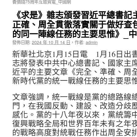
養價錢75周年互致賀電_中國網
《求是》雜志頒發習近平總書記
正確、周全貫徹落實關于做好查
的同一陣線任務的主要思惟》_
發佈日期:
2024 年 10 月 14 日
，
作者:
admin
新華社北京1月15日電 1月16日
志將發表中共中心總書記、國家主
近平的主要文章《完全、準確、周
新時代黨的統一戰線任務的主要思
文章強調，統一戰線是黨的總路線
門，在我國反動、建設、改造分歧
感化。黨的十八年夜以來，黨統籌
復興戰略全局和世界百年未有之年
的戰略高度對統戰任務作出周全安